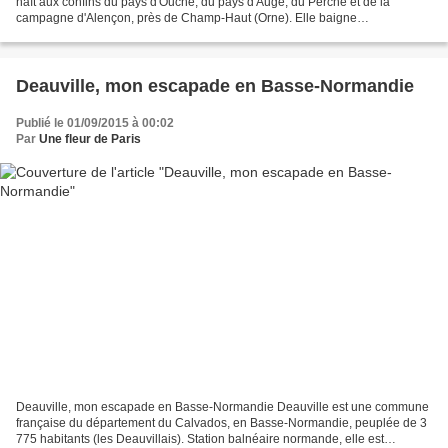
naît aux confins du pays d'Ouche, du pays d'Auge, du Perche et de la
campagne d'Alençon, près de Champ-Haut (Orne). Elle baigne
principalement la ville de Lisieux et se jette...
Deauville, mon escapade en Basse-Normandie
Publié le 01/09/2015 à 00:02
Par
Une fleur de Paris
Deauville, mon escapade en Basse-Normandie Deauville est une commune
française du département du Calvados, en Basse-Normandie, peuplée de 3
775 habitants (les Deauvillais). Station balnéaire normande, elle est