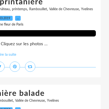
printanière
,
,
,
,
hâteau
printemps
Rambouillet
Vallée de Chevreuse
Yvelines
03.2019
…
e fleur de Paris
Cliquez sur les photos …
ire la suite
ière balade
,
,
bouillet
Vallée de Chevreuse
Yvelines