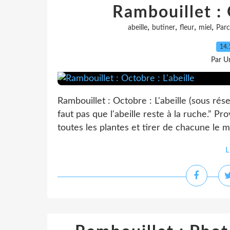
Rambouillet : 
,
,
,
,
abeille
butiner
fleur
miel
Parc
14.
Par Un
Rambouillet : Octobre : L'abeille (sous rése
faut pas que l'abeille reste à la ruche.” P
toutes les plantes et tirer de chacune le mei
L