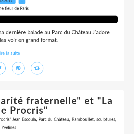
12.2017
…
e fleur de Paris
a dernière balade au Parc du Château J'adore
 les voir en grand format.
ire la suite
arité fraternelle" et "La
e Procris"
,
,
,
,
rocris" Jean Escoula
Parc du Château
Rambouillet
sculptures
Yvelines