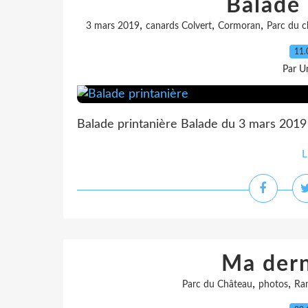
Balade 
,
,
,
3 mars 2019
canards Colvert
Cormoran
Parc du c
11.
Par Un
Balade printanière Balade du 3 mars 2019 
L
Ma dern
,
,
Parc du Château
photos
Ram