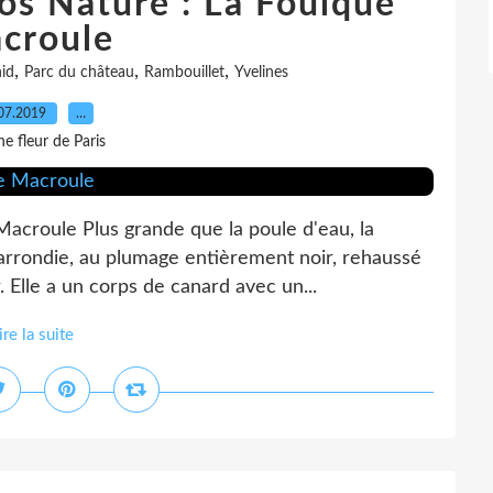
os Nature : La Foulque
croule
,
,
,
id
Parc du château
Rambouillet
Yvelines
07.2019
…
e fleur de Paris
Macroule Plus grande que la poule d'eau, la
arrondie, au plumage entièrement noir, rehaussé
 Elle a un corps de canard avec un...
ire la suite