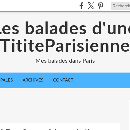
Les balades d'un
TititeParisienn
Mes balades dans Paris
IPALES
ARCHIVES
CONTACT