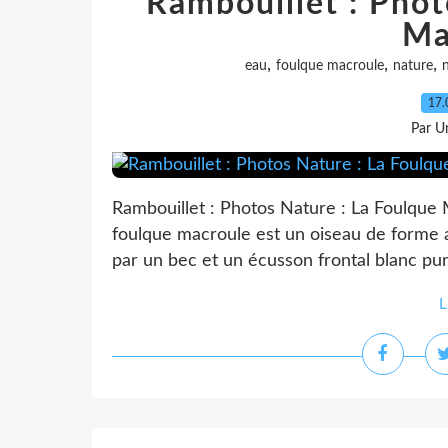
Rambouillet : Phot
Ma
,
,
,
eau
foulque macroule
nature
n
17.
Par Un
Rambouillet : Photos Nature : La Foulque 
foulque macroule est un oiseau de forme 
par un bec et un écusson frontal blanc pur.
L