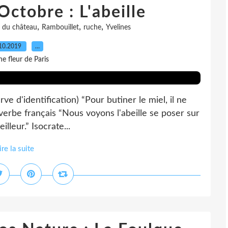
Octobre : L'abeille
,
,
,
 du château
Rambouillet
ruche
Yvelines
10.2019
…
e fleur de Paris
rve d'identification) “Pour butiner le miel, il ne
roverbe français “Nous voyons l'abeille se poser sur
lleur.” Isocrate...
ire la suite