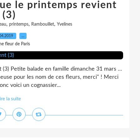
ue le printemps revient
(3)
,
,
,
eau
printemps
Rambouillet
Yvelines
04.2019
…
e fleur de Paris
t (3) Petite balade en famille dimanche 31 mars …
reneuse pour les nom de ces fleurs, merci" ! Merci
nc voici un cognassier...
ire la suite