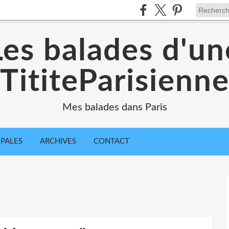
Les balades d'un
TititeParisienn
Mes balades dans Paris
IPALES
ARCHIVES
CONTACT