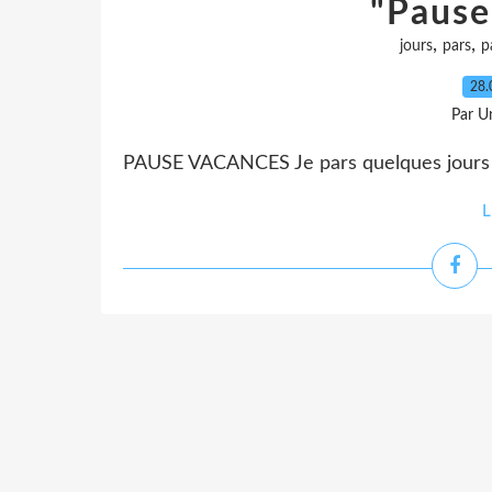
"Pause
,
,
jours
pars
p
28.
Par Un
PAUSE VACANCES Je pars quelques jours …
L