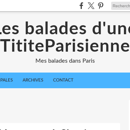
Les balades d'un
TititeParisienn
Mes balades dans Paris
IPALES
ARCHIVES
CONTACT