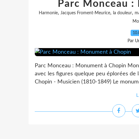
Parc Monceau :
,
,
,
Harmonie
Jacques Froment-Meurice
la douleur
ma
Mo
10.
Par Un
Parc Monceau : Monument à Chopin Monu
avec les figures quelque peu éplorées de 
Chopin - Musicien (1810-1849) Le monument
L