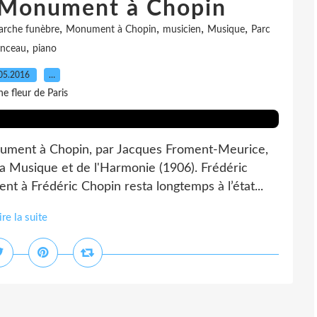
 Monument à Chopin
,
,
,
,
rche funèbre
Monument à Chopin
musicien
Musique
Parc
,
nceau
piano
05.2016
…
e fleur de Paris
ment à Chopin, par Jacques Froment-Meurice,
la Musique et de l'Harmonie (1906). Frédéric
 à Frédéric Chopin resta longtemps à l’état...
ire la suite