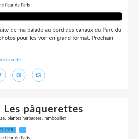
e fleur de Paris
 Suite de ma balade au bord des canaux du Parc du
 photos pour les voir en grand format. Prochain
ire la suite
: Les pâquerettes
,
,
tte
plantes herbacees
rambouillet
07.2018
…
e fleur de Paris