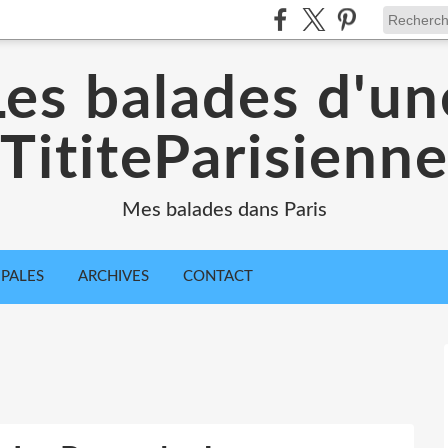
Les balades d'un
TititeParisienn
Mes balades dans Paris
IPALES
ARCHIVES
CONTACT