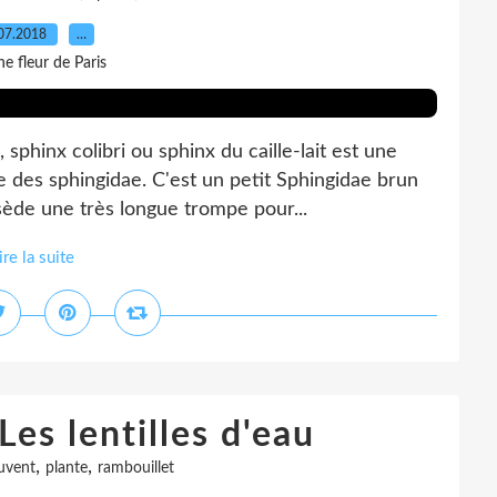
07.2018
…
e fleur de Paris
phinx colibri ou sphinx du caille-lait est une
e des sphingidae. C'est un petit Sphingidae brun
ède une très longue trompe pour...
ire la suite
Les lentilles d'eau
,
,
uvent
plante
rambouillet