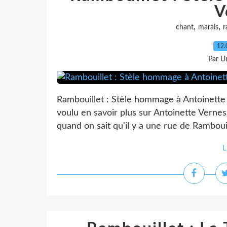
V
,
,
chant
marais
r
12.
Par Un
Rambouillet : Stèle hommage à Antoinette V
voulu en savoir plus sur Antoinette Vernes
quand on sait qu'il y a une rue de Rambouil
L