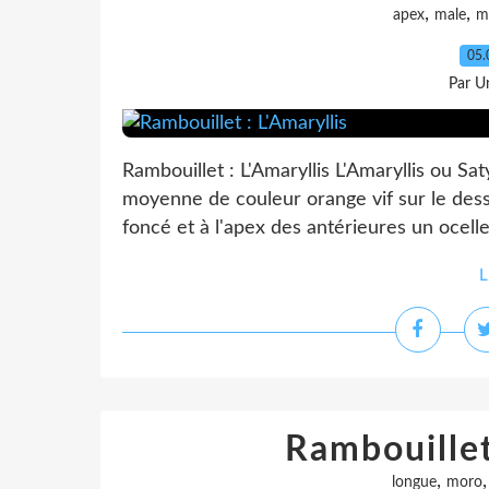
,
,
apex
male
my
05.
Par Un
Rambouillet : L'Amaryllis L'Amaryllis ou Sat
moyenne de couleur orange vif sur le des
foncé et à l'apex des antérieures un ocell
L
Rambouille
,
longue
moro