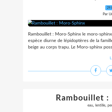
29.
Par Un
Rambouillet : Moro-Sphinx le moro-sphinx, s
espèce diurne de lépidoptères de la famill
beige au corps trapu. Le Moro-sphinx poss
L
Rambouillet : 
,
,
eau
lentille
pe