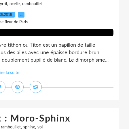
,
,
rtil
ocelle
rambouillet
08.2018
…
e fleur de Paris
yre tithon ou Titon est un papillon de taille
sus des ailes avec une épaisse bordure brun
e doublement pupillé de blanc. Le dimorphisme...
ire la suite
t : Moro-Sphinx
,
,
,
rambouillet
sphinx
vol