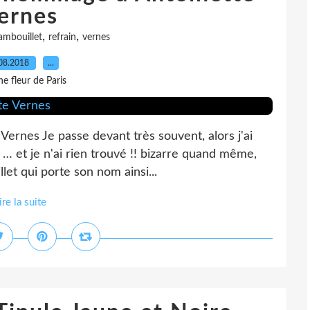
ernes
,
,
ambouillet
refrain
vernes
08.2018
…
e fleur de Paris
ernes Je passe devant très souvent, alors j'ai
 … et je n'ai rien trouvé !! bizarre quand même,
let qui porte son nom ainsi...
ire la suite