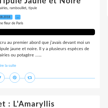
Tipule Jaune et Noire
,
,
airies
rambouillet
tipule
08.2018
…
e fleur de Paris
i cru au premier abord que j'avais devant moi un
ipule jaune et noire. Il y a plusieurs espèces de
rairies ou potagère …...
ire la suite
t : L'Amaryllis