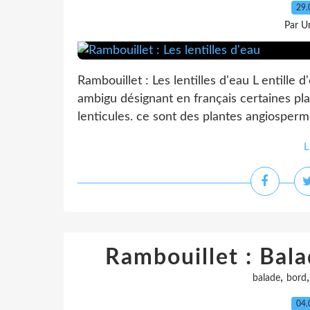
29.
Par Un
Rambouillet : Les lentilles d'eau L entille 
ambigu désignant en français certaines pla
lenticules. ce sont des plantes angiosperme
L
Rambouillet : Bala
,
balade
bord
04.