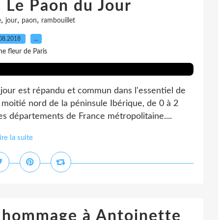
: Le Paon du Jour
,
,
,
e
jour
paon
rambouillet
08.2018
…
e fleur de Paris
-jour est répandu et commun dans l'essentiel de
a moitié nord de la péninsule Ibérique, de 0 à 2
les départements de France métropolitaine....
ire la suite
e hommage à Antoinette