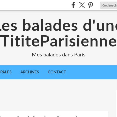
Les balades d'un
TititeParisienn
Mes balades dans Paris
IPALES
ARCHIVES
CONTACT