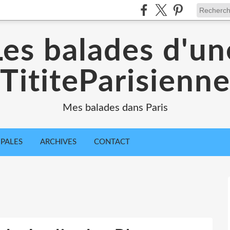
Les balades d'un
TititeParisienn
Mes balades dans Paris
IPALES
ARCHIVES
CONTACT