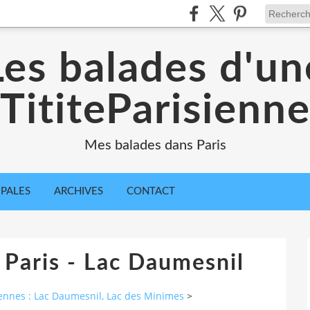
Les balades d'un
TititeParisienn
Mes balades dans Paris
IPALES
ARCHIVES
CONTACT
à Paris - Lac Daumesnil
ennes : Lac Daumesnil, Lac des Minimes
>