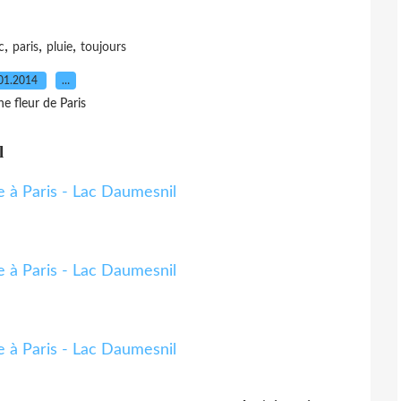
,
,
,
c
paris
pluie
toujours
01.2014
…
e fleur de Paris
l