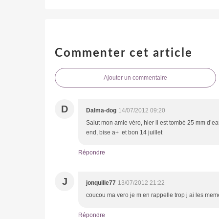
Commenter cet article
Ajouter un commentaire
D
Dalma-dog
14/07/2012 09:20
Salut mon amie véro, hier il est tombé 25 mm d’eau
end, bise a+ et bon 14 juillet
Répondre
J
jonquille77
13/07/2012 21:22
coucou ma vero je m en rappelle trop j ai les mem
Répondre