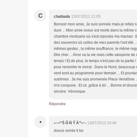
C
chatbada
13/07/2012 21:05
Bonsoir mon amie, Je suis sonnée mais je refais s
dure ... Mon amie-soeur est morte dans la même c
chambre mortuaire où s'est reposée ma maman .Se
des souvenirs où celles de mes parents l'ont été ...
mêmes gestes , la même souffrance, le même regard 
être cher ... Ainsi va la vie mais cette saloperie
temps ! Et de plus, le temps n'est pas de la partie !
pour remonter le moral . Dans le Nord, beaucoup de
vent sont au programme pour demain ... Et pourtan
sublimes . Je me suis promenée Place Vendôme ... 
m'a conquise . Et ce ,grâce à toi ... Bonne et dou
sincère. Véronique .
Répondre
•
•-~•*'Ś Ő Ń Ŷ Á'*•~-
13/07/2012 20:46
douce soirée ti bo