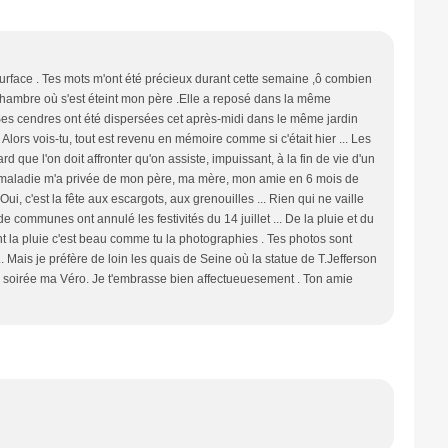
urface . Tes mots m'ont été précieux durant cette semaine ,ô combien
hambre où s'est éteint mon père .Elle a reposé dans la même
s cendres ont été dispersées cet après-midi dans le même jardin
 Alors vois-tu, tout est revenu en mémoire comme si c'était hier ... Les
que l'on doit affronter qu'on assiste, impuissant, à la fin de vie d'un
 de maladie m'a privée de mon père, ma mère, mon amie en 6 mois de
 Oui, c'est la fête aux escargots, aux grenouilles ... Rien qui ne vaille
 communes ont annulé les festivités du 14 juillet ... De la pluie et du
t la pluie c'est beau comme tu la photographies . Tes photos sont
Mais je préfère de loin les quais de Seine où la statue de T.Jefferson
ce soirée ma Véro. Je t'embrasse bien affectueuesement . Ton amie