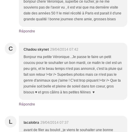
bonjour chere Veronique, superbe ce rucher, je ne me
souviens pas de l'avoir vu , il est vrai que ma dernière visite
date des années 50 !! le miel récolté à Paris est parait il d'une
grande qualité ! bonne journee chere amie, grosses bises
Répondre
C
Chadou skynet
29/04/2014 07:42
Bonjour ma petite Véronique...Je passe te faire un petit
coucou pour te souhaiter un bon mardi, ce matin le ciel est un
peu gris, et le beau temps n'est pas annoncé, c'est la pluie qui
fait son retour !<br /> Superbes photos mais ce n'est pas le
genre d'animaux que j'aime ! C'est trop piquant !<br /> Que ta
journée soit belle et pleine de soleil dans ton coeur, gros
bisous ♥ et gros câlins à tes petites félines ♥
Répondre
L
lacalobra
29/04/2014 07:37
avant de filer au boulot , je viens te souhaiter une bonne