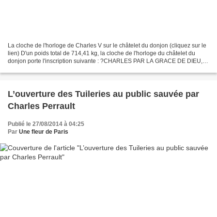
La cloche de l'horloge de Charles V sur le châtelet du donjon (cliquez sur le
lien) D'un poids total de 714,41 kg, la cloche de l'horloge du châtelet du
donjon porte l'inscription suivante : ?CHARLES PAR LA GRACE DE DIEU,
ROY DE FRANCE, FILS DU ROY JEHAN,...
L’ouverture des Tuileries au public sauvée par
Charles Perrault
Publié le 27/08/2014 à 04:25
Par
Une fleur de Paris