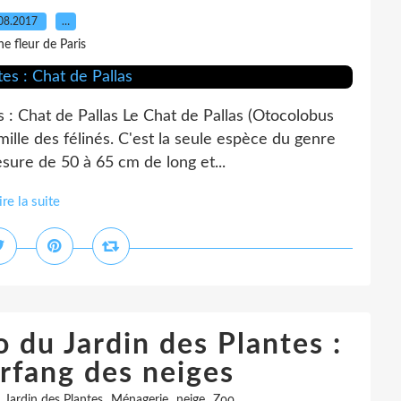
08.2017
…
e fleur de Paris
 : Chat de Pallas Le Chat de Pallas (Otocolobus
ille des félinés. C'est la seule espèce du genre
sure de 50 à 65 cm de long et...
ire la suite
 du Jardin des Plantes :
rfang des neiges
,
,
,
,
Jardin des Plantes
Ménagerie
neige
Zoo