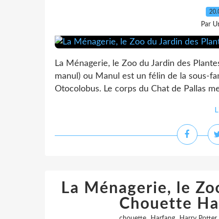
20.
Par Un
La Ménagerie, le Zoo du Jardin des Plantes
manul) ou Manul est un félin de la sous-fam
Otocolobus. Le corps du Chat de Pallas me
L
La Ménagerie, le Zoo
Chouette Ha
,
,
chouette
Harfang
Harry Potter