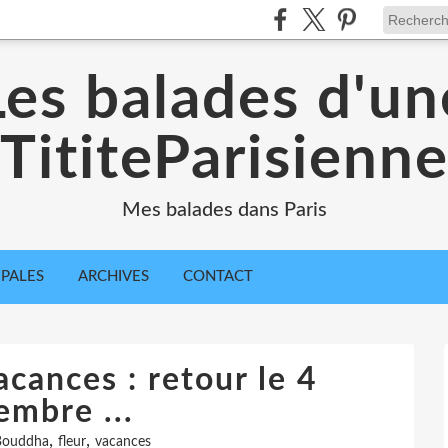
Les balades d'un
TititeParisienn
Mes balades dans Paris
IPALES
ARCHIVES
CONTACT
cances : retour le 4
embre ...
,
,
Bouddha
fleur
vacances