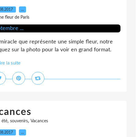
08.2017
…
e fleur de Paris
 miracle que représente une simple fleur, notre
quez sur la photo pour la voir en grand format.
ire la suite
cances
,
,
,
été
souvenirs
Vacances
08.2017
…