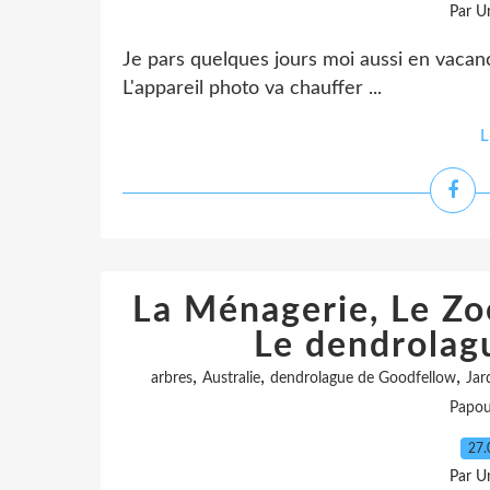
Par Un
Je pars quelques jours moi aussi en vacan
L'appareil photo va chauffer ...
L
La Ménagerie, Le Zoo
Le dendrolag
,
,
,
arbres
Australie
dendrolague de Goodfellow
Jar
Papou
27.
Par Un