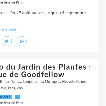
e fleur de Paris
ces - Du 29 août au soir jusqu'au 4 septembre.
ire la suite
 du Jardin des Plantes :
ue de Goodfellow
,
,
,
,
din des Plantes
kangourou
La Ménagerie
Nouvelle-Guinée
,
,
asie
Paris
Zoo
08.2017
…
e fleur de Paris