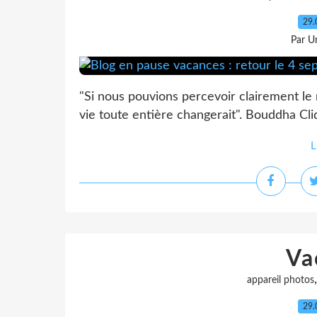
29.
Par Un
"Si nous pouvions percevoir clairement le
vie toute entière changerait". Bouddha Cli
L
Va
appareil photos
29.