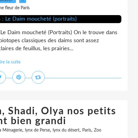
08.2017
…
e fleur de Paris
 Le Daim moucheté (Portraits) On le trouve dans
 biotopes classiques des daims sont assez
aires de feuillus, les prairies...
ire la suite
, Shadi, Olya nos petits
nt bien grandi
,
,
,
,
a Ménagerie
lynx de Perse
lynx du désert
Paris
Zoo