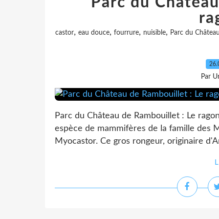
Parc du Château
ra
,
,
,
,
castor
eau douce
fourrure
nuisible
Parc du Château
26.
Par Un
Parc du Château de Rambouillet : Le rago
espèce de mammifères de la famille des M
Myocastor. Ce gros rongeur, originaire d'A
L