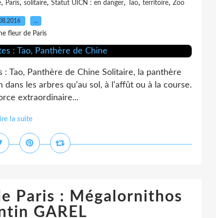
,
,
,
,
,
,
e
Paris
solitaire
Statut UICN : en danger
Tao
territoire
Zoo
08.2016
…
e fleur de Paris
 : Tao, Panthère de Chine Solitaire, la panthère
dans les arbres qu’au sol, à l’affût ou à la course.
orce extraordinaire...
ire la suite
de Paris : Mégalornithos
ntin GAREL