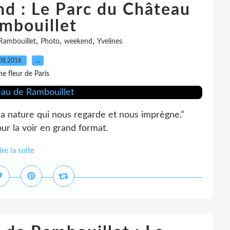
d : Le Parc du Château
mbouillet
,
,
,
Rambouillet
Photo
weekend
Yvelines
08.2016
…
e fleur de Paris
la nature qui nous regarde et nous imprègne.”
ur la voir en grand format.
ire la suite