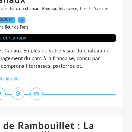
anaux
,
,
,
,
,
ille
Parc du château
Rambouillet
rivière
tilleuls
Yvelines
08.2016
…
e fleur de Paris
et Canaux En plus de votre visite du château de
nagement du parc à la française, conçu par
 comprenait terrasses, parterres et...
ire la suite
 de Rambouillet : La