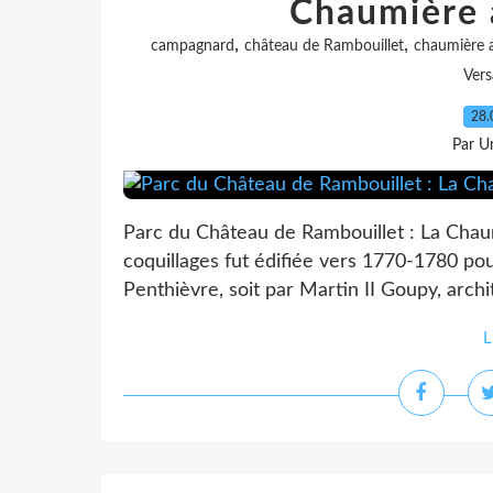
Chaumière 
,
,
campagnard
château de Rambouillet
chaumière a
Versa
28.
Par Un
Parc du Château de Rambouillet : La Chau
coquillages fut édifiée vers 1770-1780 pour
Penthièvre, soit par Martin II Goupy, archit
L