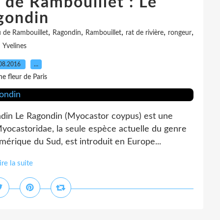
 de Rambouillet : Le
gondin
,
,
,
,
,
 de Rambouillet
Ragondin
Rambouillet
rat de rivière
rongeur
Yvelines
08.2016
…
e fleur de Paris
ndin Le Ragondin (Myocastor coypus) est une
yocastoridae, la seule espèce actuelle du genre
mérique du Sud, est introduit en Europe...
ire la suite