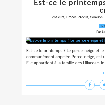
Est-ce le printemps
c
,
,
,
,
chaleurs
Crocos
crocus
floraison
17.
Par Un
Est-ce le printemps ? Le perce-neige et le
communément appelée Perce-neige, est un
Elle appartient à la famille des Liliaceae. l
L