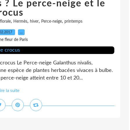
 ? Le perce-neige et le
rocus
,
,
,
,
florale
Hermès
hiver
Perce-neige
printemps
02.2017
…
e fleur de Paris
 crocus Le Perce-neige Galanthus nivalis,
e espèce de plantes herbacées vivaces à bulbe.
e perce-neige atteint entre 10 et 20...
ire la suite