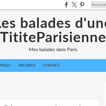
Les balades d'un
TititeParisienn
Mes balades dans Paris
IPALES
ARCHIVES
CONTACT