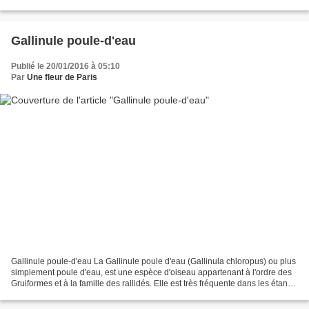
Autour de cette trame narrative, les tableaux...
Gallinule poule-d'eau
Publié le 20/01/2016 à 05:10
Par
Une fleur de Paris
Gallinule poule-d'eau La Gallinule poule d'eau (Gallinula chloropus) ou plus
simplement poule d'eau, est une espèce d'oiseau appartenant à l'ordre des
Gruiformes et à la famille des rallidés. Elle est très fréquente dans les étangs
et les mares, ainsi...