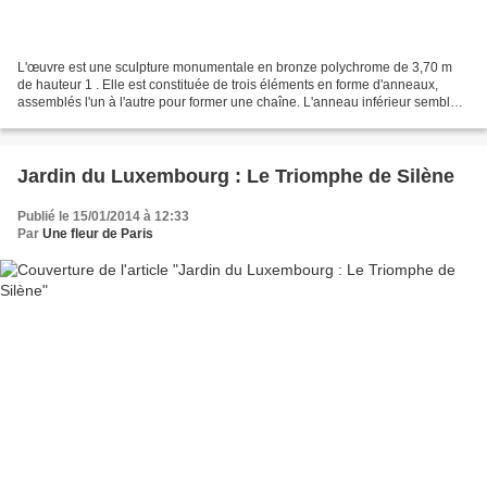
L'œuvre est une sculpture monumentale en bronze polychrome de 3,70 m
de hauteur 1 . Elle est constituée de trois éléments en forme d'anneaux,
assemblés l'un à l'autre pour former une chaîne. L'anneau inférieur semble à
moitié enfoui sous le sol ; le deuxième...
Jardin du Luxembourg : Le Triomphe de Silène
Publié le 15/01/2014 à 12:33
Par
Une fleur de Paris