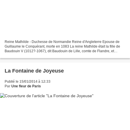
Reine Mathilde - Duchesse de Normandie Reine d'Angleterre Epouse de
Guillaume le Conquérant, morte en 1083 La reine Mathilde était la fille de
Baudouin V (1012?-1067), dit Baudouin de Lille, comte de Flandre, et
d'Adèle de France (1009-1079), comtesse...
La Fontaine de Joyeuse
Publié le 15/01/2014 à 12:33
Par
Une fleur de Paris