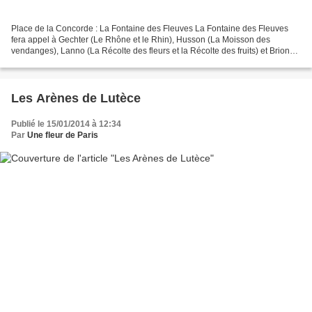
Place de la Concorde : La Fontaine des Fleuves La Fontaine des Fleuves
fera appel à Gechter (Le Rhône et le Rhin), Husson (La Moisson des
vendanges), Lanno (La Récolte des fleurs et la Récolte des fruits) et Brion
(L'Agriculture, l'Industrie, la Navigation...
Les Arènes de Lutèce
Publié le 15/01/2014 à 12:34
Par
Une fleur de Paris