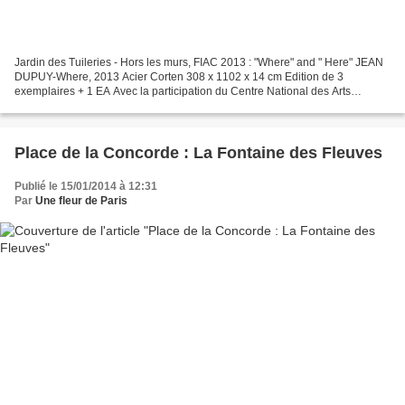
Jardin des Tuileries - Hors les murs, FIAC 2013 : "Where" and " Here" JEAN
DUPUY-Where, 2013 Acier Corten 308 x 1102 x 14 cm Edition de 3
exemplaires + 1 EA Avec la participation du Centre National des Arts
Plastiques Présentées par Loevenbruck, Paris....
Place de la Concorde : La Fontaine des Fleuves
Publié le 15/01/2014 à 12:31
Par
Une fleur de Paris