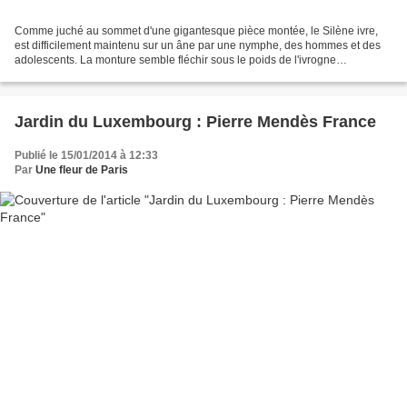
Comme juché au sommet d'une gigantesque pièce montée, le Silène ivre,
est difficilement maintenu sur un âne par une nymphe, des hommes et des
adolescents. La monture semble fléchir sous le poids de l'ivrogne
bedonnant. Les corps nus mêlés forment un groupe...
Jardin du Luxembourg : Pierre Mendès France
Publié le 15/01/2014 à 12:33
Par
Une fleur de Paris