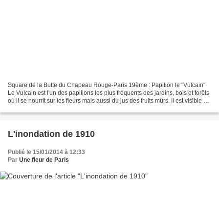
Square de la Butte du Chapeau Rouge-Paris 19ème : Papillon le "Vulcain"
Le Vulcain est l'un des papillons les plus fréquents des jardins, bois et forêts
où il se nourrit sur les fleurs mais aussi du jus des fruits mûrs. Il est visible de
mars à octobre,...
L'inondation de 1910
Publié le 15/01/2014 à 12:33
Par
Une fleur de Paris