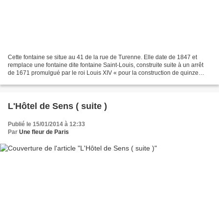
Cette fontaine se situe au 41 de la rue de Turenne. Elle date de 1847 et
remplace une fontaine dite fontaine Saint-Louis, construite suite à un arrêt
de 1671 promulgué par le roi Louis XIV « pour la construction de quinze
nouvelles fontaines dans la ville...
L'Hôtel de Sens ( suite )
Publié le 15/01/2014 à 12:33
Par
Une fleur de Paris