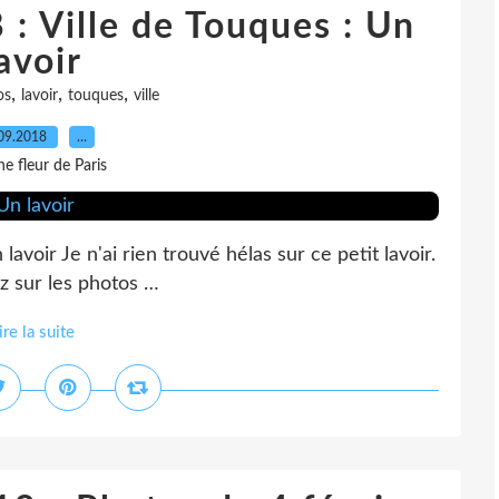
 : Ville de Touques : Un
avoir
,
,
,
os
lavoir
touques
ville
09.2018
…
e fleur de Paris
lavoir Je n'ai rien trouvé hélas sur ce petit lavoir.
ez sur les photos …
ire la suite