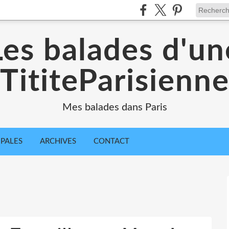
Les balades d'un
TititeParisienn
Mes balades dans Paris
IPALES
ARCHIVES
CONTACT