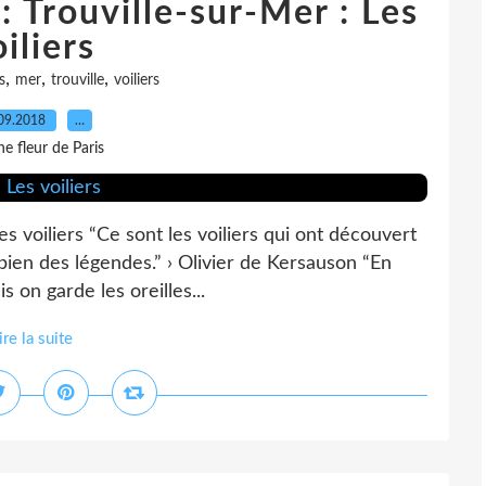
: Trouville-sur-Mer : Les
iliers
,
,
,
s
mer
trouville
voiliers
09.2018
…
e fleur de Paris
es voiliers “Ce sont les voiliers qui ont découvert
e bien des légendes.” › Olivier de Kersauson “En
 on garde les oreilles...
ire la suite