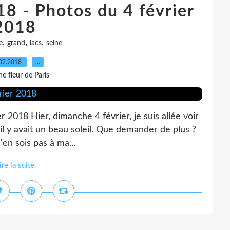
18 - Photos du 4 février
2018
,
,
,
e
grand
lacs
seine
02.2018
…
e fleur de Paris
 2018 Hier, dimanche 4 février, je suis allée voir
l il y avait un beau soleil. Que demander de plus ?
'en sois pas à ma...
ire la suite