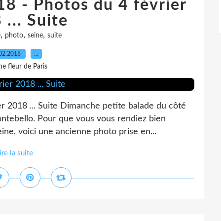
18 - Photos du 4 février
... Suite
,
,
,
e
photo
seine
suite
02.2018
…
e fleur de Paris
er 2018 ... Suite Dimanche petite balade du côté
tebello. Pour que vous vous rendiez bien
ine, voici une ancienne photo prise en...
ire la suite