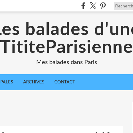
Les balades d'un
TititeParisienn
Mes balades dans Paris
IPALES
ARCHIVES
CONTACT