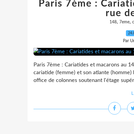
Paris 7ème : Cariat
rue d
,
,
148
7eme
c
24.
Par Un
Paris 7ème : Cariatides et macarons au 14
cariatide (femme) et son atlante (homme) l
office de colonnes soutenant l'étage supéri
L