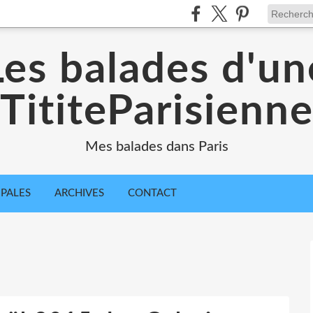
Les balades d'un
TititeParisienn
Mes balades dans Paris
IPALES
ARCHIVES
CONTACT