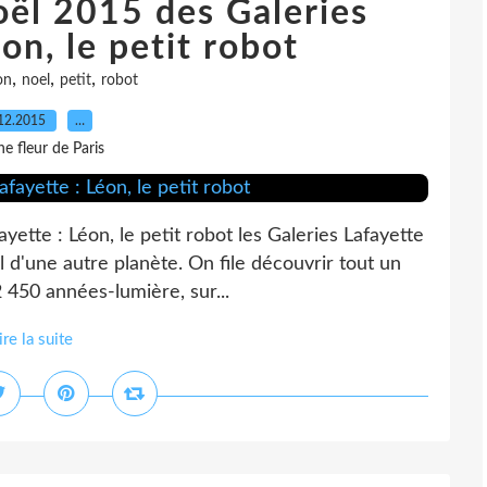
oël 2015 des Galeries
on, le petit robot
,
,
,
on
noel
petit
robot
12.2015
…
e fleur de Paris
yette : Léon, le petit robot les Galeries Lafayette
 d'une autre planète. On file découvrir tout un
2 450 années-lumière, sur...
ire la suite