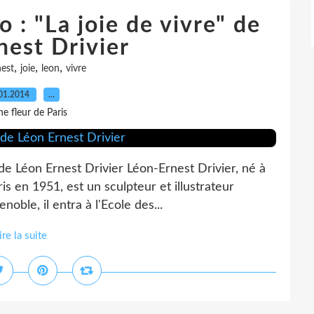
 : "La joie de vivre" de
nest Drivier
,
,
,
nest
joie
leon
vivre
01.2014
…
e fleur de Paris
 de Léon Ernest Drivier Léon-Ernest Drivier, né à
s en 1951, est un sculpteur et illustrateur
noble, il entra à l'Ecole des...
ire la suite