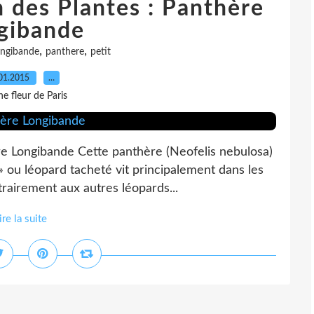
 des Plantes : Panthère
gibande
,
,
ongibande
panthere
petit
01.2015
…
e fleur de Paris
re Longibande Cette panthère (Neofelis nebulosa)
ou léopard tacheté vit principalement dans les
trairement aux autres léopards...
ire la suite