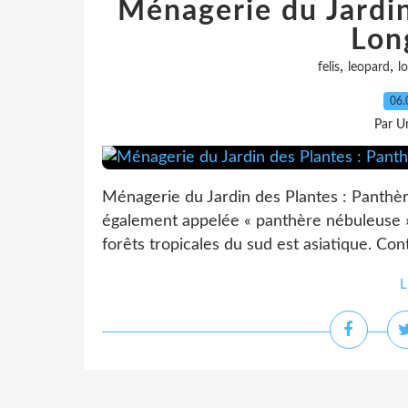
Ménagerie du Jardin
Lon
,
,
felis
leopard
l
06.
Par Un
Ménagerie du Jardin des Plantes : Panthè
également appelée « panthère nébuleuse » 
forêts tropicales du sud est asiatique. Con
L