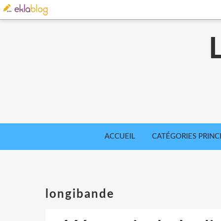
ACCUEIL
CATÉGORIES PRINC
longibande