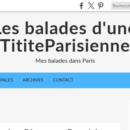
Les balades d'un
TititeParisienn
Mes balades dans Paris
IPALES
ARCHIVES
CONTACT