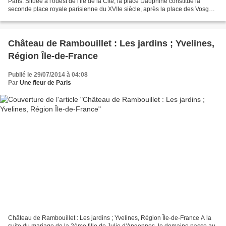
Paris. Située à l'ouest de l'île de la Cité, la place Dauphine constitue la
seconde place royale parisienne du XVIIe siècle, après la place des Vosges.
La place Dauphine occupe un...
Château de Rambouillet : Les jardins ; Yvelines,
Région Île-de-France
Publié le 29/07/2014 à 04:08
Par
Une fleur de Paris
Château de Rambouillet : Les jardins ; Yvelines, Région Île-de-France A la
suite du mariage de la 2ème fille de Julie d'Angennes, le domaine passe au