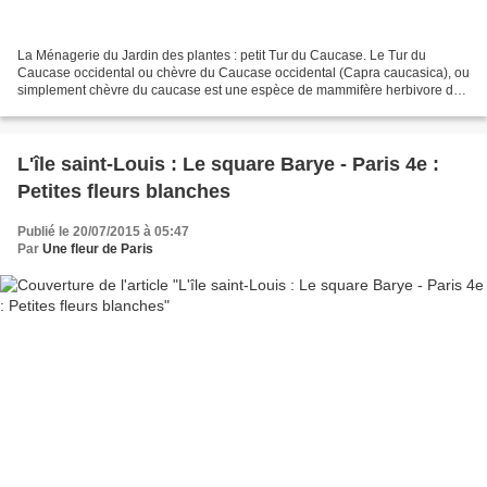
La Ménagerie du Jardin des plantes : petit Tur du Caucase. Le Tur du
Caucase occidental ou chèvre du Caucase occidental (Capra caucasica), ou
simplement chèvre du caucase est une espèce de mammifère herbivore de
la famille des bovidés que l'on rencontre...
L'île saint-Louis : Le square Barye - Paris 4e :
Petites fleurs blanches
Publié le 20/07/2015 à 05:47
Par
Une fleur de Paris