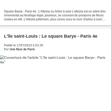
Square Barye - Paris 4e : L'Albizia ou Arbre à soie L'albizia est un arbre très
ornemental au feuillage léger, plumeux, se couvrant de pompons de fleurs
rosées en été. L'Albizia julibrissin, plus connu sous le nom 'd'arbre à soie',
est un petit arbre...
L'île saint-Louis : Le square Barye - Paris 4e
Publié le 17/07/2015 à 03:30
Par
Une fleur de Paris